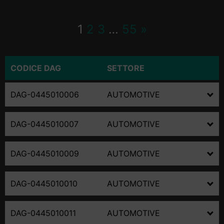
1
2
3
…
55
»
CODICE DAG
SETTORE
DAG-0445010006
AUTOMOTIVE
DAG-0445010007
AUTOMOTIVE
DAG-0445010006
DAG-0445010009
AUTOMOTIVE
DAG-0445010007
CODICI PRODUTTORE
POMPA REVISIONATA
DAG-0445010010
AUTOMOTIVE
DAG-0445010009
C/RAIL 0.986.437.001
CODICI PRODUTTORE
POMPA REVISIONATA
DAG-0445010011
AUTOMOTIVE
DAG-0445010010
C/RAIL 0.986.437.002
FAMIGLIA
POMPE COMMON RAIL
CODICI PRODUTTORE
POMPA REVISIONATA