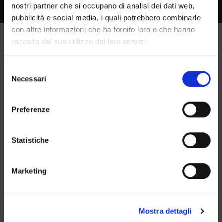
nostri partner che si occupano di analisi dei dati web,
pubblicità e social media, i quali potrebbero combinarle
con altre informazioni che ha fornito loro o che hanno
raccolto dal suo utilizzo dei loro servizi.
Selezione
Necessari
del
×
consenso
Preferenze
Trademark of Diesel Line Srl
Statistiche
40 years of reconditioning
experience
and distribution diesel injection
Marketing
systems
Mostra dettagli