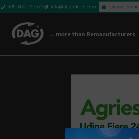
+39 0422 717572
info@dag-diesel.com
Lavora con no
... more than Remanufacturers