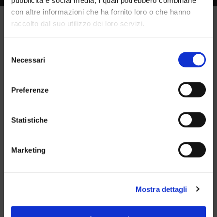
pubblicità e social media, i quali potrebbero combinarle
con altre informazioni che ha fornito loro o che hanno
raccolto dal suo utilizzo dei loro servizi.
Selezione
Necessari
del
×
consenso
Preferenze
Marchio registrato da Diesel Line
Oltre 40 anni di esperienza nel
Statistiche
ricondizionamento e distribuzione
di impianti iniezione diesel.
Marketing
Mostra dettagli